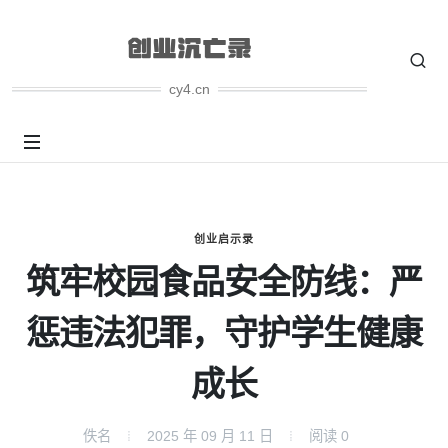
cy4.cn
创业启示录
筑牢校园食品安全防线：严
惩违法犯罪，守护学生健康
成长
佚名
2025 年 09 月 11 日
阅读
0