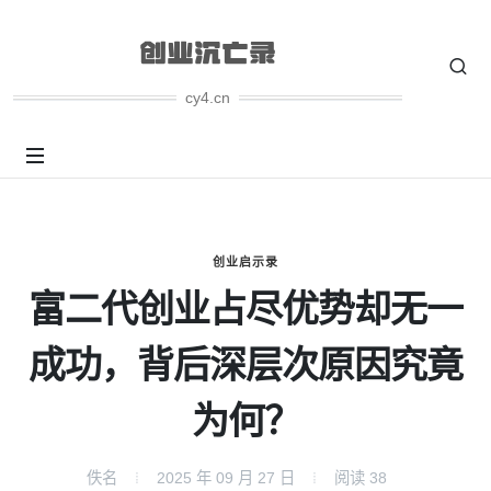
cy4.cn
创业启示录
富二代创业占尽优势却无一
成功，背后深层次原因究竟
为何？
佚名
2025 年 09 月 27 日
阅读
38