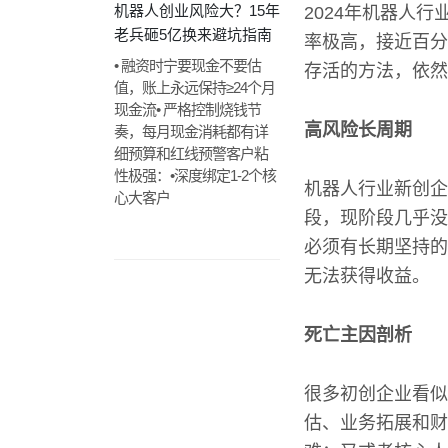
机器人创业风险大？15年
2024年机器人
老兵砸5亿换来避坑指南
率极高，接近百分
• 融资时宁要现金不要估
存活的方法，依然
值，账上永远保持≥24个月
现金流• 严格控制烧钱节
高风险长周期
奏，每月现金消耗都有详
细预算和红线预警客户粘
性极强：•深度绑定1-2个核
机器人行业新创企
心大客户
段，现阶段几乎没
必须有长期坚持的
无法获得收益。
死亡主因剖析
很多初创企业看似
估、业务拓展和财