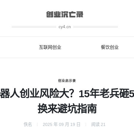
cy4.cn
互联网创业
餐饮创业
创业启示录
器人创业风险大？15年老兵砸
换来避坑指南
佚名
2025 年 09 月 19 日
阅读
21