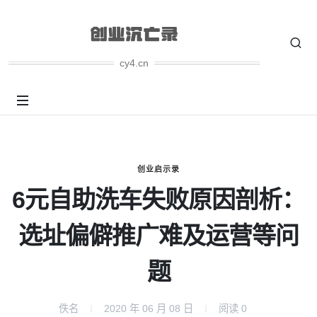
cy4.cn
创业启示录
6元自助洗车失败原因剖析：
选址偏僻推广难及运营等问
题
佚名
2020 年 06 月 08 日
阅读
0