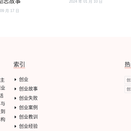
励志故事
2024 年 01 月 10 日
 09 月 17 日
索引
热
创业
心主
创
创业
创业故事
创
活
创业失败
事与
创业案例
走到
创业教训
结构
创业经验