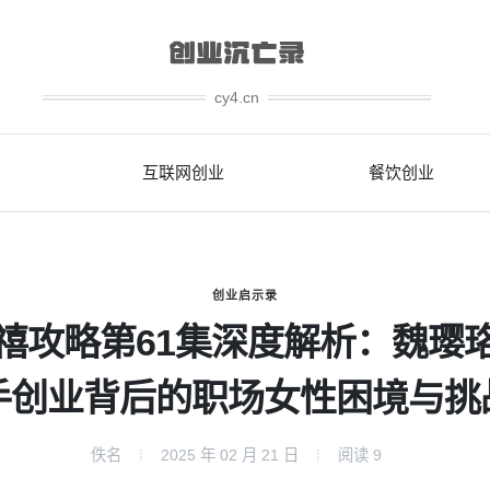
cy4.cn
互联网创业
餐饮创业
创业启示录
禧攻略第61集深度解析：魏璎
手创业背后的职场女性困境与挑
佚名
2025 年 02 月 21 日
阅读
9