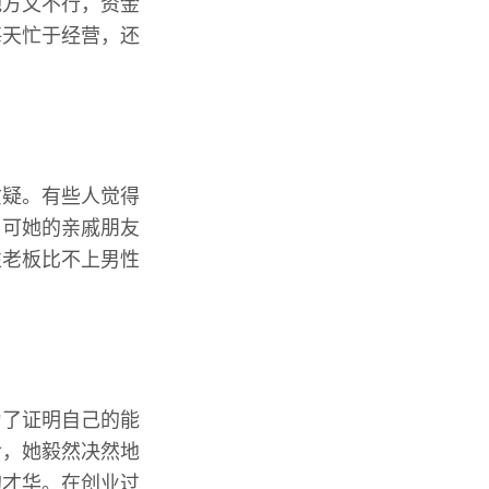
地方又不行，资金
每天忙于经营，还
质疑。有些人觉得
，可她的亲戚朋友
性老板比不上男性
为了证明自己的能
后，她毅然决然地
的才华。在创业过