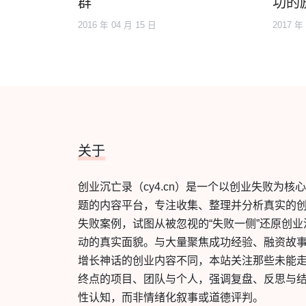
群
功的
2016 年 04 月 15 日
2017 年
关于
创业沉亡录（cy4.cn）是一个以创业失败为核
题的内容平台，专注收集、整理并分析真实的
失败案例，试图从被忽视的“失败一侧”还原创业
动的真实面貌。与大量聚焦成功经验、融资故
增长神话的创业内容不同，本站关注那些未能
终点的项目、团队与个人，强调复盘、反思与
性认知，而非情绪化叙事或道德评判。