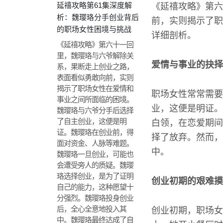
延禧攻略第61集深度解
《延禧攻略》第六
析：魏璎珞分手创业背后
前，实则揭示了职
的职场女性困境与挑战
详细剖析。
《延禧攻略》第六十一回
里，魏璎珞与六爷解除关
爱情与事业的抉择
系，果断走上创业之路，
表面看似勇敢向前，实则
揭示了职场女性在爱情和
职场女性常常需要
事业之间所面临的困境。
业，这便是明证。
魏璎珞与六爷分手后选择
了自主创业，这便是明
白领，在恋爱期间
证。魏璎珞在创业前，得
择了放弃。然而，
面对资金、人脉等难题。
中。
魏璎珞一旦创业，可能也
会遭受旁人的质疑。魏璎
珞选择创业，是为了证明
创业初期的艰难摸
自己的能力，这种愿望十
分强烈。魏璎珞投身创业
后，全心全意地投入其
创业初期，职场女
中。魏璎珞最终达成了自