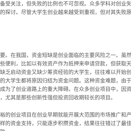
备受关注，但失败的比例也不可忽视。众多学科对创业
的探讨。尽管大学生创业越来越受到重视，但对其失败
要。在我国，资金短缺是创业面临的主要风险之一。虽
些便利，比如以有效资产作为抵押来申请贷款，但获取
缺乏启动资金又缺少筹资经验的大学生，往往难以开始
的大学生都将原因归结为资金问题。这种资金难题，由
成为了创业道路上的重大障碍。在众多创业项目中，因
，尤其是那些创新性强但投资回收期较长的项目。
裕的创业项目在创业早期就能开展大范围的市场推广和
样的资金支持，只能逐步积攒资金，结果往往错过了最