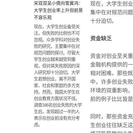
宋双双吴小倩向雪冀鸿：
现在，大学生创业
大学生创业率上升但前景
集中在对规范问题
不容乐观
十分迫切。
现在，大学生创业备受关
注，但失败的比例也不可
资金缺乏
忽视。众多学科对创业失
败的研究，主要集中在对
规范问题的探讨。尽管大
资金对创业至关重
学生创业越来越受到重
金融机构提供的一
视，但对其失败原因的深
入研究却十分迫切。大学
相对困难。那些既
生若想创业，离不开国
中，许多创业失败
家、社会和家庭的多方支
环境的双重影响，
持。然而，我国大学生在
创业教育方面状况不佳。
前的例子比比皆是
调查166名创业失败的大学
生后，发现超过一半的人
同时，那些资金充
表示在创业前没有充分考
虑。
生创业往往缺乏这