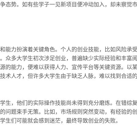
争态势。如有些学子一见新项目便冲动加入，却未察觉
和能力扮演着关键角色。个人的创业技能，比如风险承
。众多大学生初次涉足创业，普遍缺少实际经验和丰富
源的能力，便难以获得人力、宣传平台等关键资源。以
技术人才，但许多大学生由于缺乏人脉，难以找到合适
学生，他们的实际操作技能尚未得到充分磨炼。在错综
的问题束手无策。比如，市场规则突然变动，有经验的
学生们可能就会感到迷茫，最终导致创业的失败。