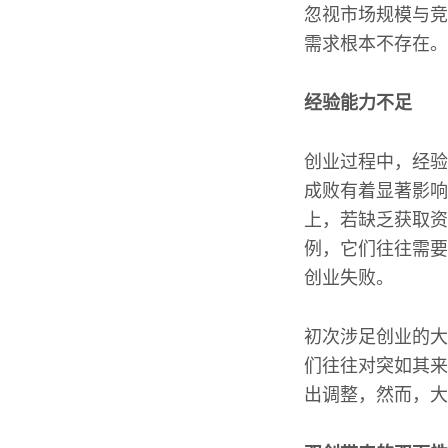
忽视市场规模与竞
需求根本不存在。
经验能力不足
创业过程中，经验
成败有着显著影响
上，若缺乏获取资
例，它们往往需要
创业失败。
初次涉足创业的大
们往往对突如其来
出调整，然而，大