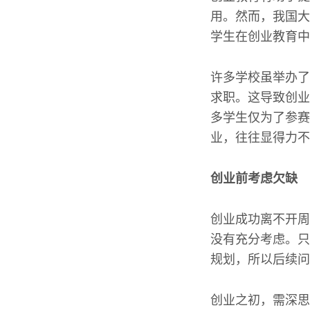
用。然而，我国大
学生在创业教育中
许多学校虽举办了
求职。这导致创业
多学生仅为了参赛
业，往往显得力不
创业前考虑欠缺
创业成功离不开周
没有充分考虑。只
规划，所以后续问
创业之初，需深思