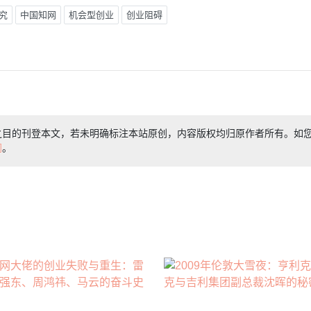
究
中国知网
机会型创业
创业阻碍
之目的刊登本文，若未明确标注本站原创，内容版权均归原作者所有。如
们
。