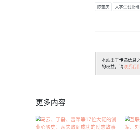
陈奎庆
大学生创业研
本站出于传递信息
的权益，请
联系我
更多内容