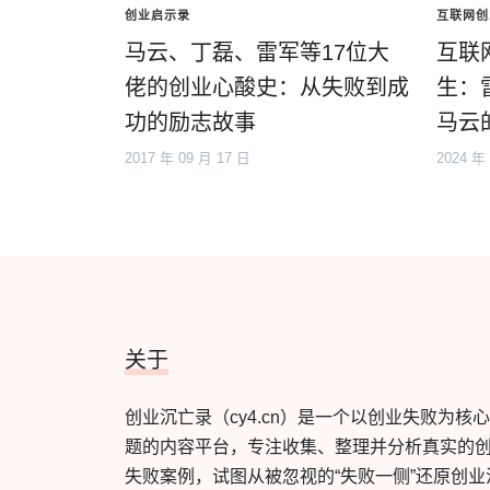
创业启示录
互联网创
马云、丁磊、雷军等17位大
互联
佬的创业心酸史：从失败到成
生：
功的励志故事
马云
2017 年 09 月 17 日
2024 年
关于
创业沉亡录（cy4.cn）是一个以创业失败为核
题的内容平台，专注收集、整理并分析真实的
失败案例，试图从被忽视的“失败一侧”还原创业