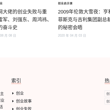
业
创业启示录
网大佬的创业失败与重
2009年伦敦大雪夜：亨
雷军、刘强东、周鸿祎、
菲斯克与吉利集团副总
的奋斗史
的秘密会晤
 08 月 08 日
2020 年 04 月 03 日
索引
热
创业
心主
创
创业
创业故事
创
活
创业失败