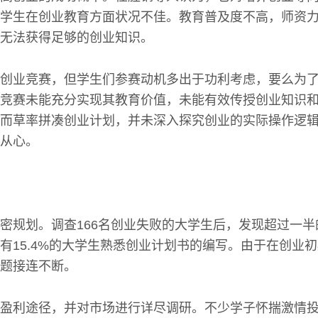
学生在创业教育方面状况不佳。教育普及度不高，师资
无法获得足够的创业知识。
创业竞赛，但学生们参赛动机多出于功利考虑，要么为
竞赛未能充分实现其教育价值，未能有效传授创业知识
而草率拼凑创业计划，并未深入探究创业的实际操作逻
从心。
密规划。调查166名创业失败的大学生后，发现超过一
有15.4%的大学生熟悉创业计划书的编写。由于在创业
题接连不断。
盈利途径，并对市场进行详尽调研。不少学子怀揣激情