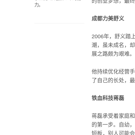
的创业梦想，最终
力。
成都力美舒义
2006年，舒义
潮，虽未成名，却
展之路颇为艰难。
他持续优化经营手
了自己的长处，最
铁血科技蒋磊
蒋磊承受着家庭和
的第一步。自幼，
短板，别人可能会