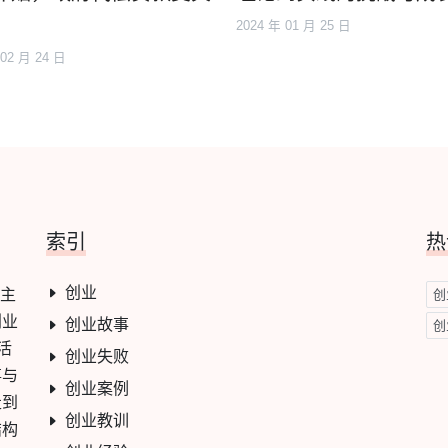
2024 年 01 月 25 日
 02 月 24 日
索引
热
创业
心主
创
创业
创业故事
创
活
创业失败
事与
创业案例
走到
创业教训
结构