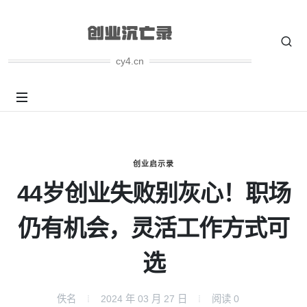
cy4.cn
创业启示录
44岁创业失败别灰心！职场
仍有机会，灵活工作方式可
选
佚名
2024 年 03 月 27 日
阅读
0