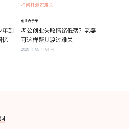
创业启示录
少年到
老公创业失败情绪低落？老婆
回忆
可这样帮其渡过难关
2020 年 05 月 04 日
词