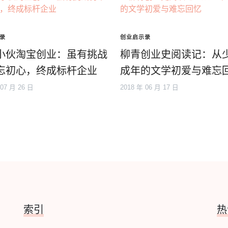
录
创业启示录
小伙淘宝创业：虽有挑战
柳青创业史阅读记：从
忘初心，终成标杆企业
成年的文学初爱与难忘
 07 月 26 日
2018 年 06 月 17 日
索引
热