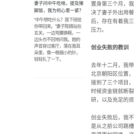
妻子问中午吃啥，提及猪
置身第三个月，我
脚饭，我为何心里一紧？
决了妻子外出用餐
“中午想吃什么？我下班给
后，存在有着我三
你带回来。”妻子陈婧站在
压力。
玄关，一边弯腰换鞋，一
边头也不回地问我。她的
声音穿过客厅，落在我耳
创业失败的教训
朵里，像一根细小的针，
轻轻扎了一下。
去年十二月，我带
北京朝阳区位置，
接到了三个项目，
时候资金链就断裂
研，以及充足的资
创业失败后，我不
是从之前公司跳槽