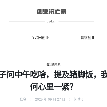
cy4.cn
互联网创业
餐饮创业
创业启示录
子问中午吃啥，提及猪脚饭，
何心里一紧？
佚名
2025 年 09 月 27 日
阅读
5