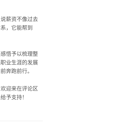
虽说薪资不像过去
体系，它能帮到
获感悟予以梳理整
晓职业生涯的发展
向前奔跑前行。
，欢迎来在评论区
来给予支持！