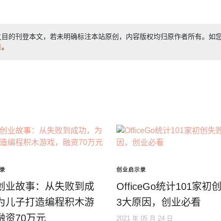
之目的刊登本文，若未明确标注本站原创，内容版权均归原作者所有。如
们
。
录
创业启示录
创业故事：从失败到成
OfficeGo统计101家初
为儿子打造编程积木游
3大原因，创业必看
融资70万元
2021 年 05 月 24 日