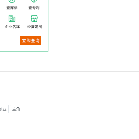
创业
主角