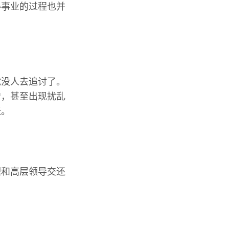
办事业的过程也并
就没人去追讨了。
增，甚至出现扰乱
张。
理和高层领导交还