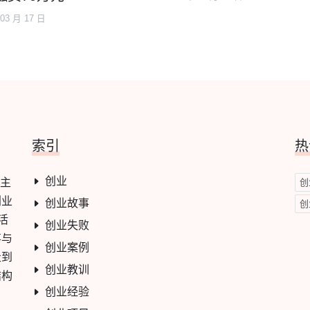
 03 月 17 日
索引
热
创业
心主
创
创业
创业故事
创
活
创业失败
事与
创业案例
走到
创业教训
结构
创业经验