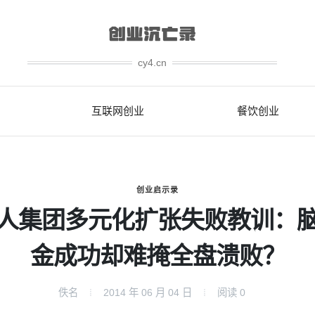
cy4.cn
互联网创业
餐饮创业
创业启示录
人集团多元化扩张失败教训：
金成功却难掩全盘溃败？
佚名
2014 年 06 月 04 日
阅读
0