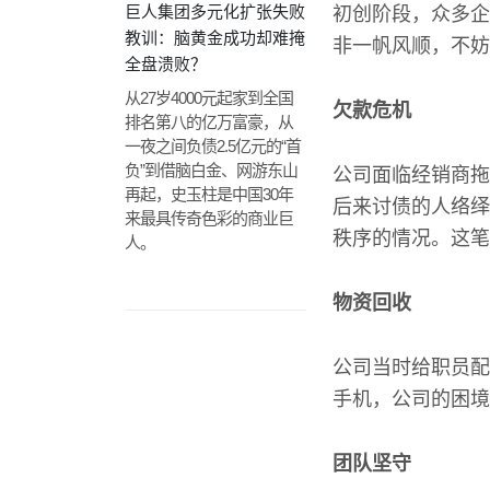
巨人集团多元化扩张失败
初创阶段，众多企
教训：脑黄金成功却难掩
非一帆风顺，不妨
全盘溃败？
从27岁4000元起家到全国
欠款危机
排名第八的亿万富豪，从
一夜之间负债2.5亿元的“首
负”到借脑白金、网游东山
公司面临经销商拖
再起，史玉柱是中国30年
后来讨债的人络绎
来最具传奇色彩的商业巨
秩序的情况。这笔
人。
物资回收
公司当时给职员配
手机，公司的困境
团队坚守