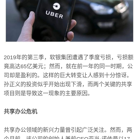
2019年的第三季，软银集团遭遇了季度亏损，亏损额
竟高达65亿美元；然而，就在前一年的同一时期，公
司却是盈利的。这样的巨大转变让人感到十分惊讶。
孙正义的投资似乎开始出现下滑，而两个关键的共享
项目则是导致这一现象的主要原因。
共享办公危机
共享办公领域的新兴力量曾引起广泛关注。然而，两