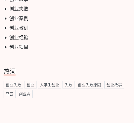
创业失败
创业案例
创业教训
创业经验
创业项目
热词
创业失败
创业
大学生创业
失败
创业失败原因
创业故事
马云
创业者