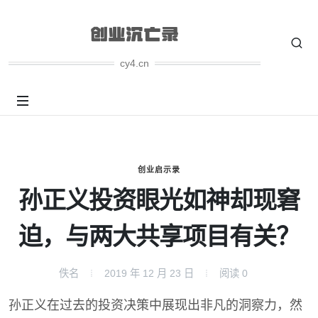
cy4.cn
创业启示录
孙正义投资眼光如神却现窘
迫，与两大共享项目有关？
佚名
2019 年 12 月 23 日
阅读
0
孙正义在过去的投资决策中展现出非凡的洞察力，然