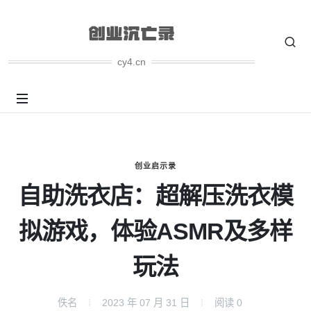
cy4.cn
创业启示录
自助洗衣店：超解压洗衣模
拟游戏，体验ASMR及多样
玩法
佚名
2023 年 07 月 31 日
阅读
0