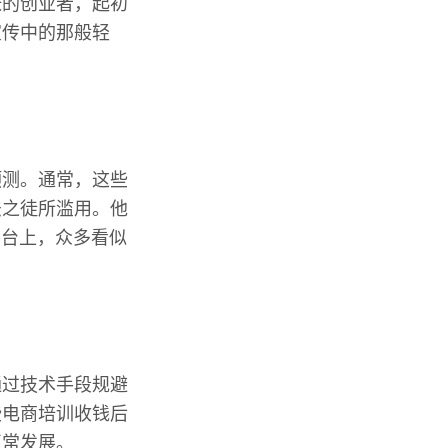
张的创业者，起初
宣传中的那般轻
预测。通常，这些
法之徒所滥用。他
平台上，众多看似
。
通过技术手段规避
些电商培训收钱后
正常发展。