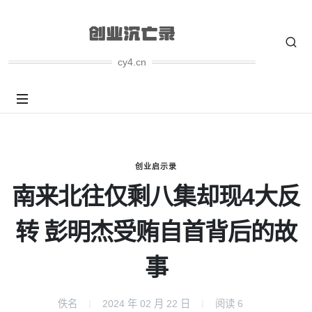
cy4.cn
创业启示录
南来北往仅剩八集却现4大反
转 彭明杰受贿自首背后的故
事
佚名
2024 年 02 月 22 日
阅读
6